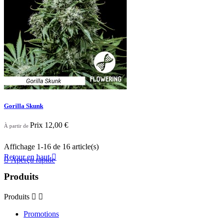
Gorilla Skunk
Prix
12,00 €
À partir de
Affichage 1-16 de 16 article(s)
Retour en haut


Aperçu rapide
Produits
Produits


Promotions