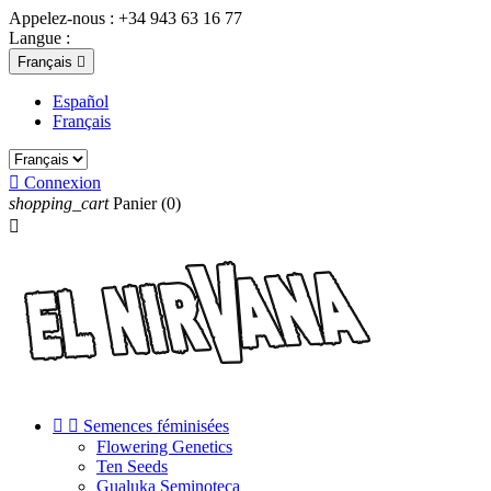
Appelez-nous :
+34 943 63 16 77
Langue :
Français

Español
Français

Connexion
shopping_cart
Panier
(0)



Semences féminisées
Flowering Genetics
Ten Seeds
Gualuka Seminoteca