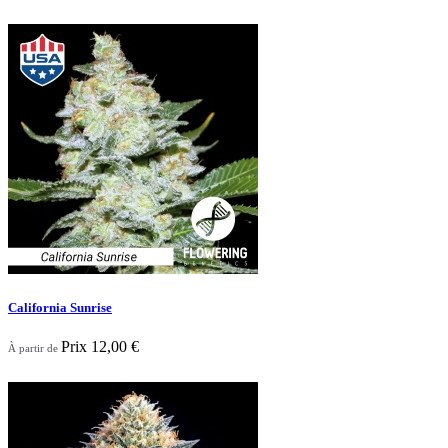

Aperçu rapide
California Sunrise
Prix
12,00 €
À partir de

Aperçu rapide