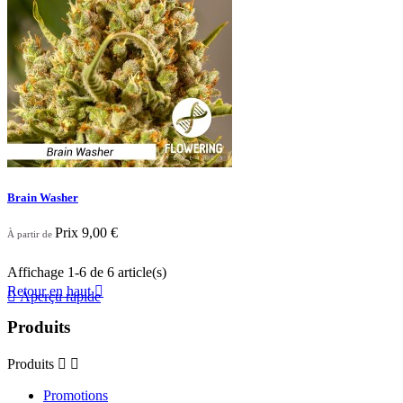
Brain Washer
Prix
9,00 €
À partir de
Affichage 1-6 de 6 article(s)
Retour en haut


Aperçu rapide
Produits
Produits


Promotions