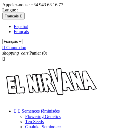
Appelez-nous :
+34 943 63 16 77
Langue :
Français

Español
Français

Connexion
shopping_cart
Panier
(0)



Semences féminisées
Flowering Genetics
Ten Seeds
Gualuka Seminoteca