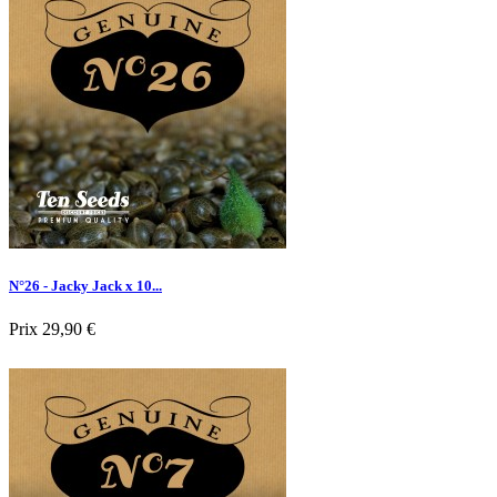

Aperçu rapide
N°26 - Jacky Jack x 10...
Prix
29,90 €

Aperçu rapide