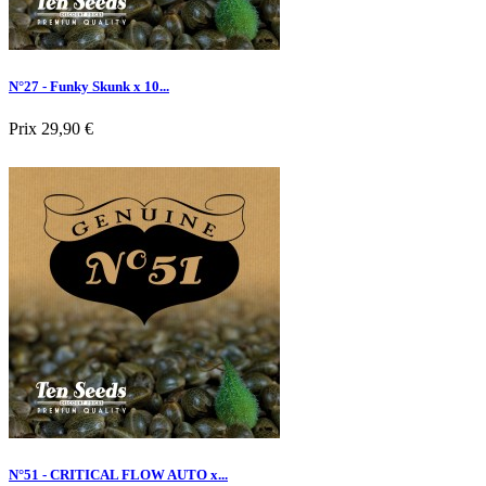
N°27 - Funky Skunk x 10...
Prix
29,90 €

Aperçu rapide
N°51 - CRITICAL FLOW AUTO x...