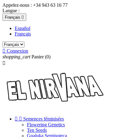
Appelez-nous :
+34 943 63 16 77
Langue :
Français

Español
Français

Connexion
shopping_cart
Panier
(0)



Semences féminisées
Flowering Genetics
Ten Seeds
Gualuka Seminoteca