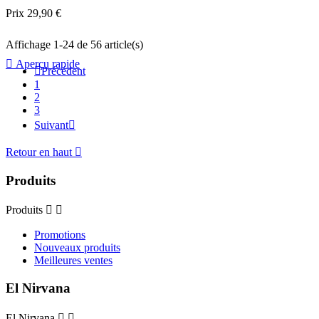
Prix
29,90 €
Affichage 1-24 de 56 article(s)

Aperçu rapide

Précédent
1
2
3
Suivant

Retour en haut

Produits
Produits


Promotions
Nouveaux produits
Meilleures ventes
El Nirvana
El Nirvana

