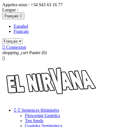
Appelez-nous :
+34 943 63 16 77
Langue :
Français

Español
Français

Connexion
shopping_cart
Panier
(0)



Semences féminisées
Flowering Genetics
Ten Seeds
Gualuka Seminoteca