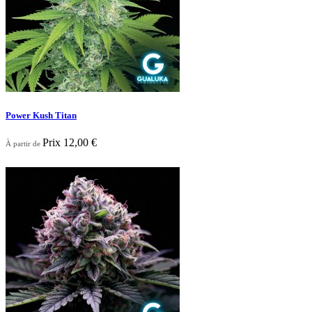
Power Kush Titan
Prix
12,00 €
À partir de
Nouveau

Aperçu rapide