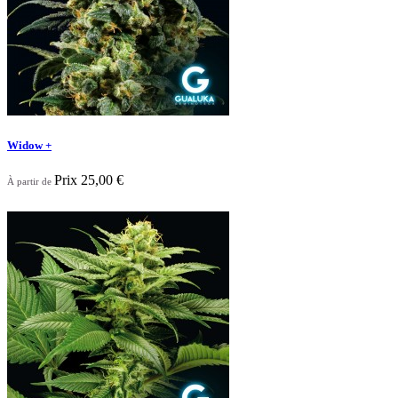
Widow +
Prix
25,00 €
À partir de
Nouveau

Aperçu rapide